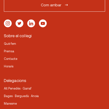
Com arribar
Sobre el col·legi
Què fem
Premsa
Contacte
Horaris
Delegacions
Alt Penedès · Garraf
Bages · Berguedà · Anoia
Maresme