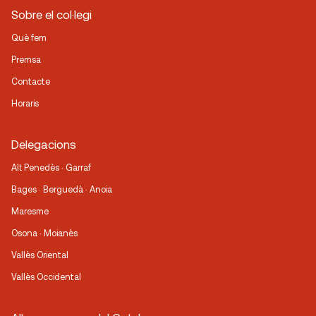
Sobre el col·legi
Què fem
Premsa
Contacte
Horaris
Delegacions
Alt Penedès · Garraf
Bages · Berguedà · Anoia
Maresme
Osona · Moianès
Vallès Oriental
Vallès Occidental