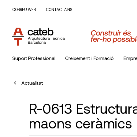
CORREU WEB
CONTACTA’NS
Suport Professional
Creixement i Formació
Empr
El Col·legi
Actualitat
R-0613 Estructur
maons ceràmics