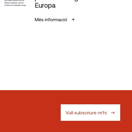
Europa
Més informació
Vull subscriure-m'hi