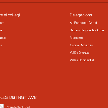
e el col·legi
Delegacions
fem
Alt Penedès · Garraf
sa
Bages · Berguedà · Anoia
acte
Maresme
is
Osona · Moianès
Vallès Oriental
Vallès Occidental
·LEGI DISTINGIT AMB