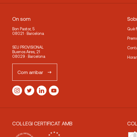
On som
Sobr
Bon Pastor, 5
Què 
08021 · Barcelona
Prem
SEU PROVISIONAL
Cont
Buenos Aires, 21
08029 · Barcelona
Horar
Com arribar
COL·LEGI CERTIFICAT AMB
COL