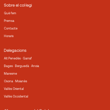
Sobre el col·legi
Què fem
Premsa
Contacte
Horaris
Delegacions
Alt Penedès · Garraf
Bages · Berguedà · Anoia
Maresme
Osona · Moianès
Vallès Oriental
Vallès Occidental