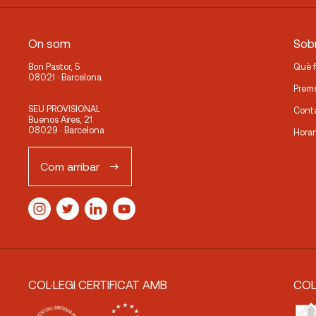
On som
Sobr
Bon Pastor, 5
Què 
08021 · Barcelona
Prem
SEU PROVISIONAL
Cont
Buenos Aires, 21
08029 · Barcelona
Horar
Com arribar
COL·LEGI CERTIFICAT AMB
COL