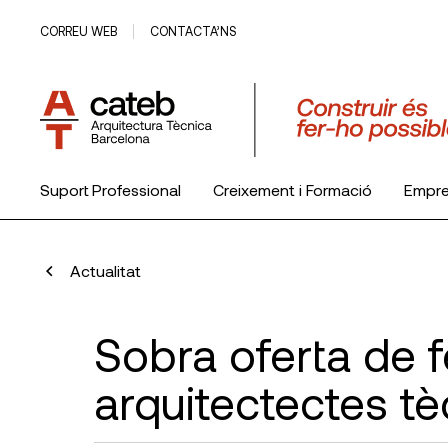
CORREU WEB
CONTACTA’NS
Suport Professional
Creixement i Formació
Empr
El Col·legi
Actualitat
Sobra oferta de f
arquitectectes tè