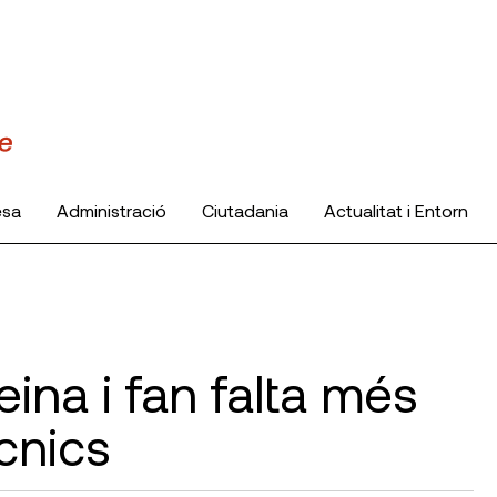
esa
Administració
Ciutadania
Actualitat i Entorn
eina i fan falta més
cnics