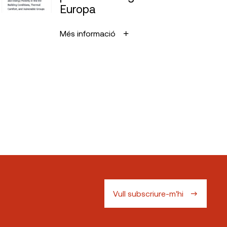
Europa
Més informació
Vull subscriure-m'hi