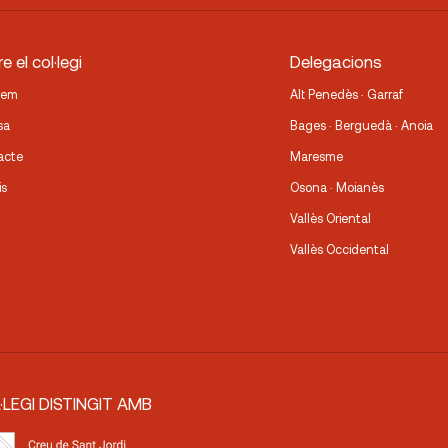
e el col·legi
Delegacions
fem
Alt Penedès · Garraf
sa
Bages · Berguedà · Anoia
acte
Maresme
is
Osona · Moianès
Vallès Oriental
Vallès Occidental
·LEGI DISTINGIT AMB