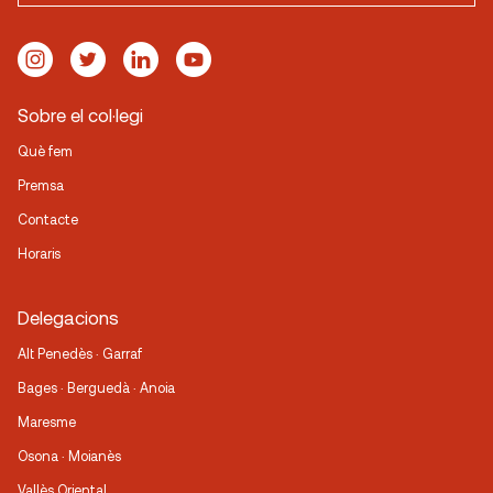
Sobre el col·legi
Què fem
Premsa
Contacte
Horaris
Delegacions
Alt Penedès · Garraf
Bages · Berguedà · Anoia
Maresme
Osona · Moianès
Vallès Oriental