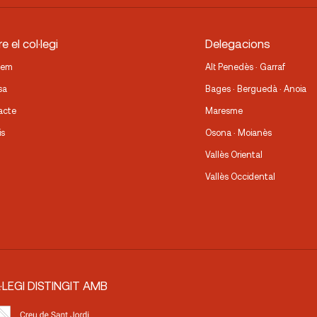
e el col·legi
Delegacions
fem
Alt Penedès · Garraf
sa
Bages · Berguedà · Anoia
acte
Maresme
is
Osona · Moianès
Vallès Oriental
Vallès Occidental
·LEGI DISTINGIT AMB