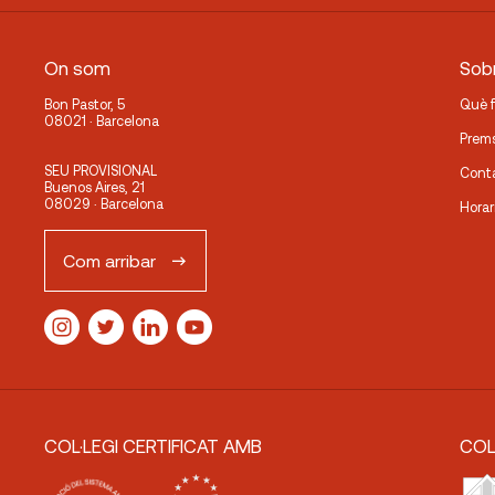
On som
Sobr
Bon Pastor, 5
Què 
08021 · Barcelona
Prem
SEU PROVISIONAL
Cont
Buenos Aires, 21
08029 · Barcelona
Horar
Com arribar
COL·LEGI CERTIFICAT AMB
COL