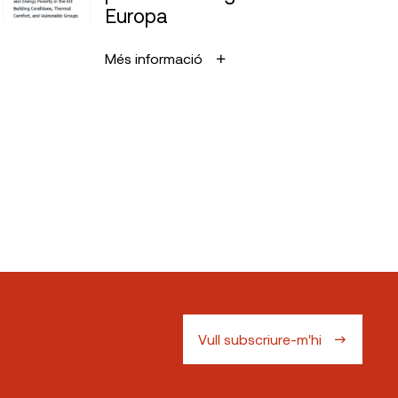
Europa
Més informació
Vull subscriure-m'hi