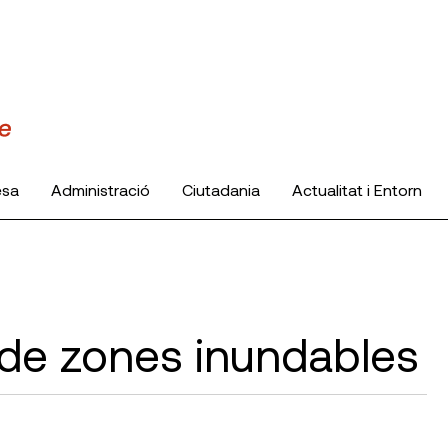
esa
Administració
Ciutadania
Actualitat i Entorn
c de zones inundables