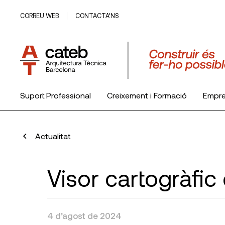
CORREU WEB
CONTACTA’NS
Suport Professional
Creixement i Formació
Empr
El Col·legi
Actualitat
Visor cartogràfi
4 d’agost de 2024