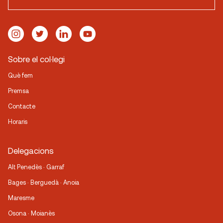
Sobre el col·legi
Què fem
Premsa
Contacte
Horaris
Delegacions
Alt Penedès · Garraf
Bages · Berguedà · Anoia
Maresme
Osona · Moianès