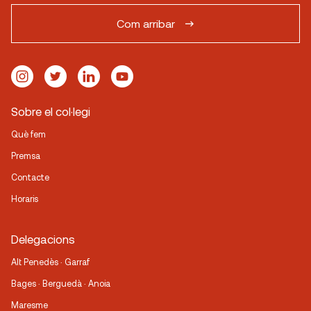
Com arribar
Sobre el col·legi
Què fem
Premsa
Contacte
Horaris
Delegacions
Alt Penedès · Garraf
Bages · Berguedà · Anoia
Maresme