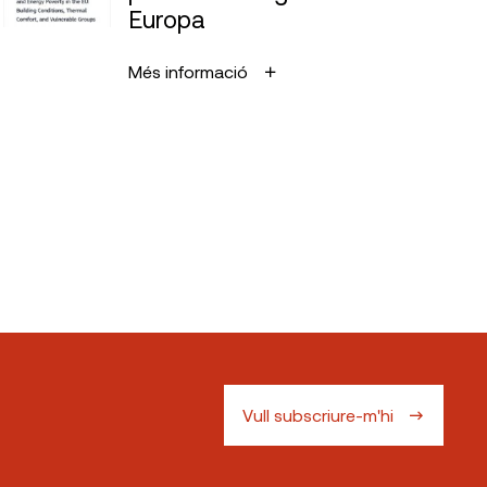
Europa
Més informació
Vull subscriure-m'hi