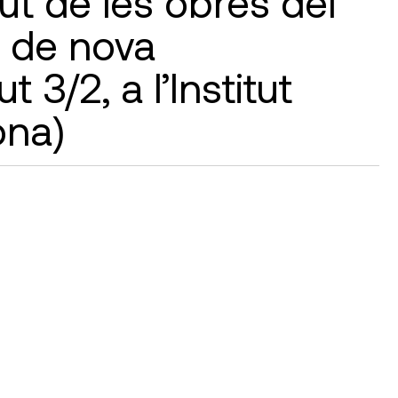
lut de les obres del
u de nova
t 3/2, a l’Institut
ona)