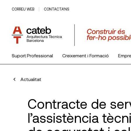
CORREU WEB
CONTACTA’NS
Suport Professional
Creixement i Formació
Empr
El Col·legi
Actualitat
Contracte de ser
l’assistència tèc