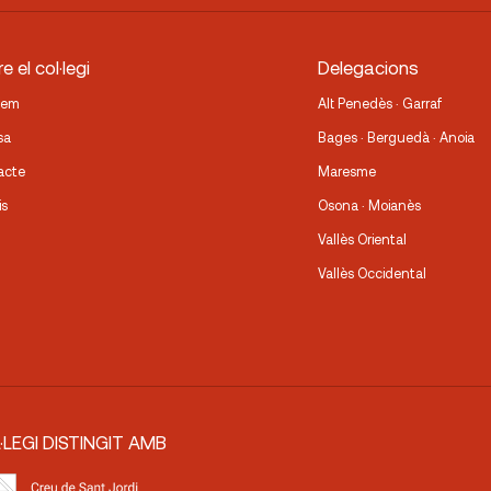
e el col·legi
Delegacions
fem
Alt Penedès · Garraf
sa
Bages · Berguedà · Anoia
acte
Maresme
is
Osona · Moianès
Vallès Oriental
Vallès Occidental
·LEGI DISTINGIT AMB