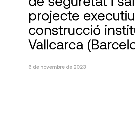
de seguretat i sa
projecte executi
construcció institu
Vallcarca (Barcel
6 de novembre de 2023