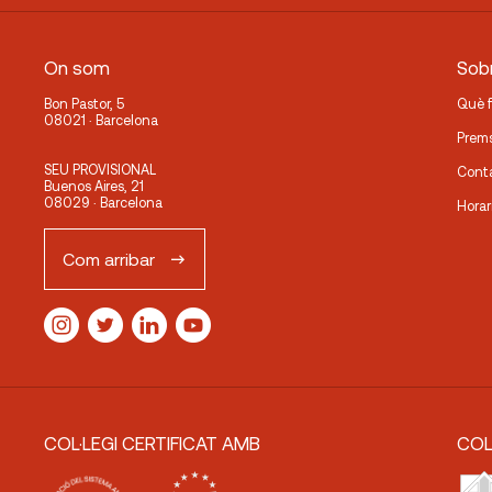
On som
Sobr
Bon Pastor, 5
Què 
08021 · Barcelona
Prem
SEU PROVISIONAL
Cont
Buenos Aires, 21
08029 · Barcelona
Horar
Com arribar
COL·LEGI CERTIFICAT AMB
COL