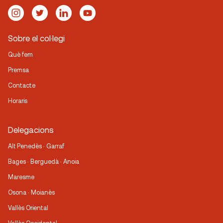
Sobre el col·legi
Què fem
Premsa
Contacte
Horaris
Delegacions
Alt Penedès · Garraf
Bages · Berguedà · Anoia
Maresme
Osona · Moianès
Vallès Oriental