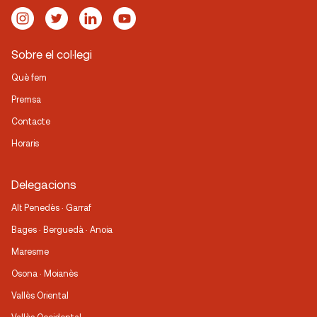
Sobre el col·legi
Què fem
Premsa
Contacte
Horaris
Delegacions
Alt Penedès · Garraf
Bages · Berguedà · Anoia
Maresme
Osona · Moianès
Vallès Oriental