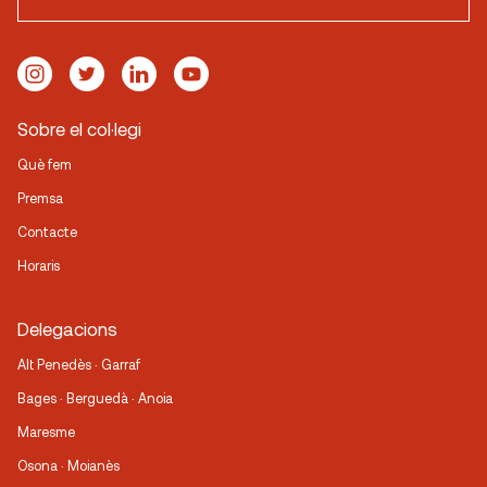
Sobre el col·legi
Què fem
Premsa
Contacte
Horaris
Delegacions
Alt Penedès · Garraf
Bages · Berguedà · Anoia
Maresme
Osona · Moianès