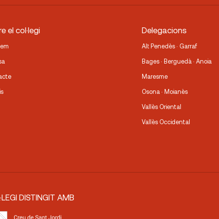
e el col·legi
Delegacions
fem
Alt Penedès · Garraf
sa
Bages · Berguedà · Anoia
acte
Maresme
is
Osona · Moianès
Vallès Oriental
Vallès Occidental
·LEGI DISTINGIT AMB