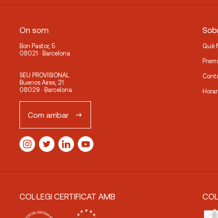
On som
Sobr
Bon Pastor, 5
Què 
08021 · Barcelona
Prem
SEU PROVISIONAL
Cont
Buenos Aires, 21
08029 · Barcelona
Horar
Com arribar
COL·LEGI CERTIFICAT AMB
COL