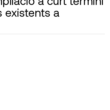
pliació a curt termini
s existents a