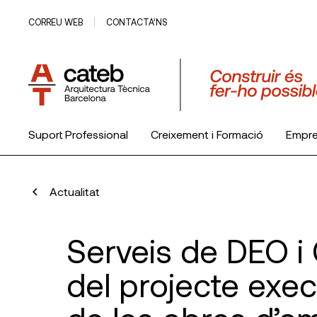
CORREU WEB
CONTACTA’NS
Suport Professional
Creixement i Formació
Empr
El Col·legi
Actualitat
Serveis de DEO i 
del projecte execu