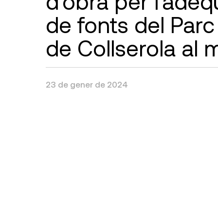
d’obra per l’adeq
de fonts del Parc
de Collserola al 
23 de gener de 2024