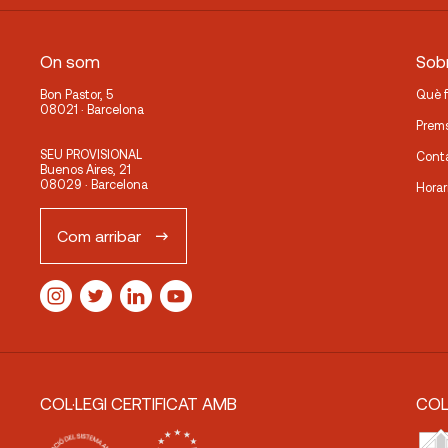
On som
Sobr
Bon Pastor, 5
Què 
08021 · Barcelona
Prem
SEU PROVISIONAL
Cont
Buenos Aires, 21
08029 · Barcelona
Horar
Com arribar
COL·LEGI CERTIFICAT AMB
COL