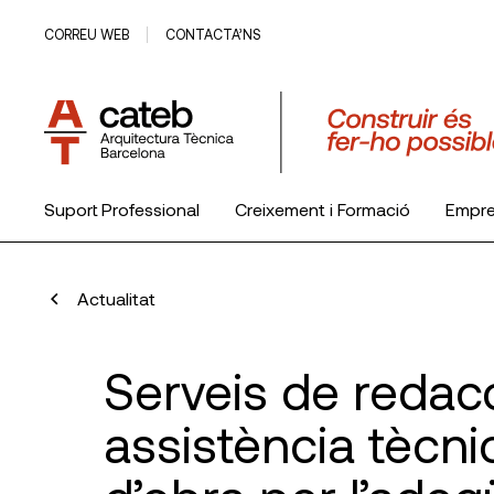
CORREU WEB
CONTACTA’NS
Suport Professional
Creixement i Formació
Empr
El Col·legi
Actualitat
Serveis de redacc
assistència tècnic