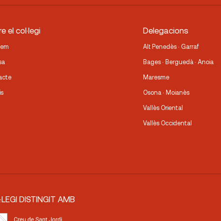
e el col·legi
Delegacions
fem
Alt Penedès · Garraf
sa
Bages · Berguedà · Anoia
acte
Maresme
is
Osona · Moianès
Vallès Oriental
Vallès Occidental
·LEGI DISTINGIT AMB