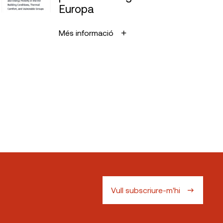
Europa
Més informació
Vull subscriure-m'hi