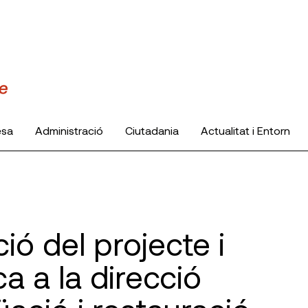
esa
Administració
Ciutadania
Actualitat i Entorn
ió del projecte i
a a la direcció