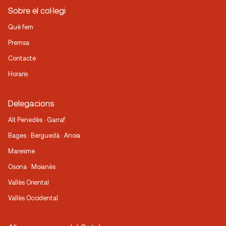
Sobre el col·legi
Què fem
Premsa
Contacte
Horaris
Delegacions
Alt Penedès · Garraf
Bages · Berguedà · Anoia
Maresme
Osona · Moianès
Vallès Oriental
Vallès Occidental