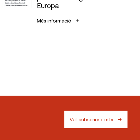
Europa
Més informació
Vull subscriure-m'hi