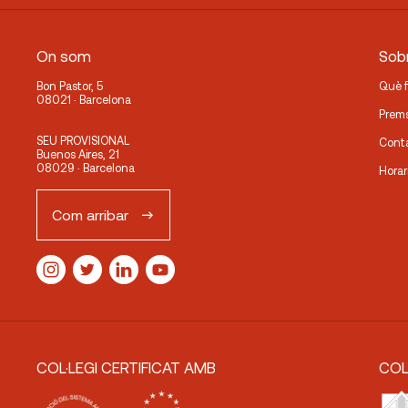
On som
Sobr
Bon Pastor, 5
Què 
08021 · Barcelona
Prem
SEU PROVISIONAL
Cont
Buenos Aires, 21
08029 · Barcelona
Horar
Com arribar
COL·LEGI CERTIFICAT AMB
COL