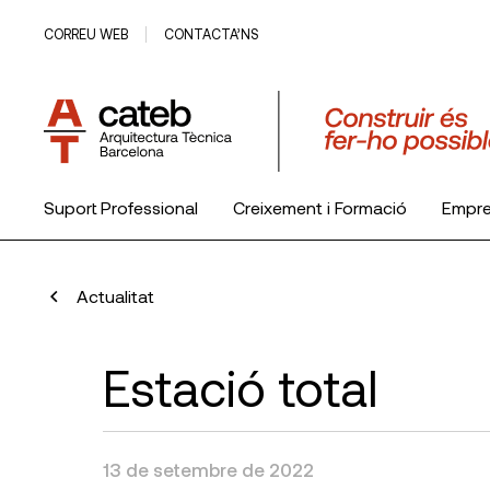
CORREU WEB
CONTACTA’NS
Suport Professional
Creixement i Formació
Empr
El Col·legi
Actualitat
Estació total
13 de setembre de 2022