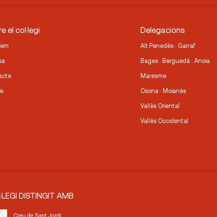
e el col·legi
Delegacions
fem
Alt Penedès · Garraf
sa
Bages · Berguedà · Anoia
acte
Maresme
is
Osona · Moianès
Vallès Oriental
Vallès Occidental
·LEGI DISTINGIT AMB