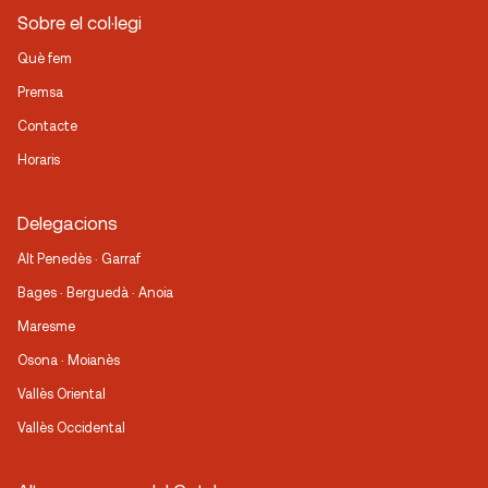
Sobre el col·legi
Què fem
Premsa
Contacte
Horaris
Delegacions
Alt Penedès · Garraf
Bages · Berguedà · Anoia
Maresme
Osona · Moianès
Vallès Oriental
Vallès Occidental