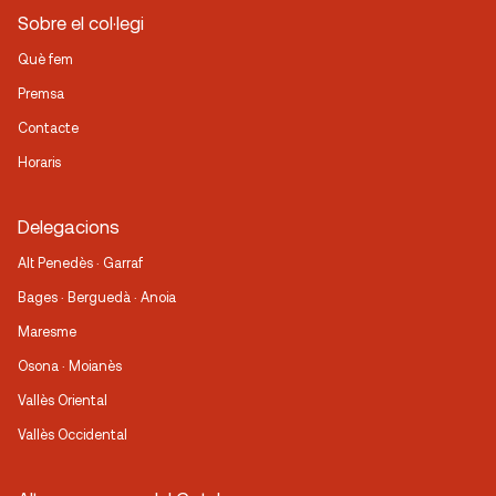
Sobre el col·legi
Què fem
Premsa
Contacte
Horaris
Delegacions
Alt Penedès · Garraf
Bages · Berguedà · Anoia
Maresme
Osona · Moianès
Vallès Oriental
Vallès Occidental