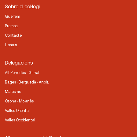
Sobre el col·legi
Què fem
Premsa
Contacte
Horaris
Delegacions
Alt Penedès · Garraf
Bages · Berguedà · Anoia
Maresme
Osona · Moianès
Vallès Oriental
Vallès Occidental