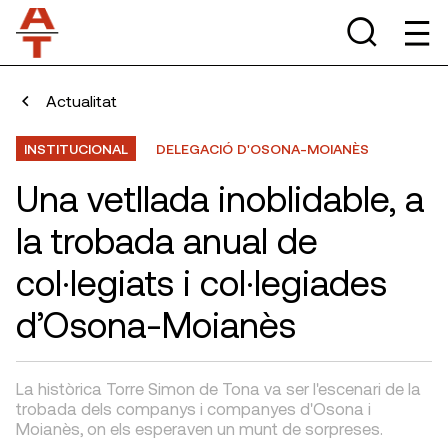
Actualitat
INSTITUCIONAL
DELEGACIÓ D'OSONA-MOIANÈS
Una vetllada inoblidable, a
la trobada anual de
col·legiats i col·legiades
d’Osona-Moianès
La històrica Torre Simon de Tona va ser l'escenari de la
trobada dels companys i companyes d'Osona i
Moianès, on els esperaven un munt de sorpreses.