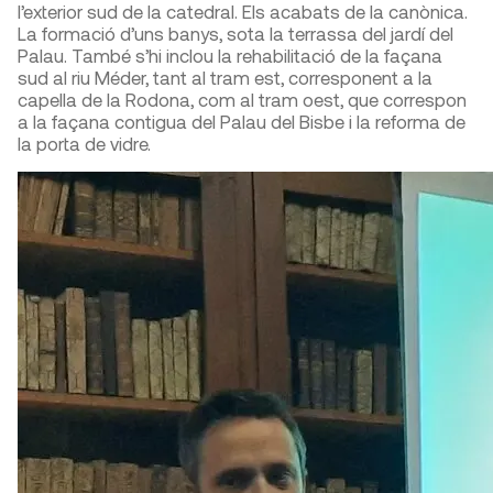
l’exterior sud de la catedral. Els acabats de la canònica.
La formació d’uns banys, sota la terrassa del jardí del
Palau. També s’hi inclou la rehabilitació de la façana
sud al riu Méder, tant al tram est, corresponent a la
capella de la Rodona, com al tram oest, que correspon
a la façana contigua del Palau del Bisbe i la reforma de
la porta de vidre.