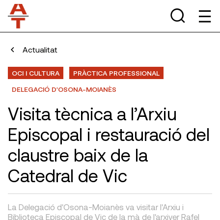
Actualitat
OCI I CULTURA
PRÀCTICA PROFESSIONAL
DELEGACIÓ D'OSONA-MOIANÈS
Visita tècnica a l’Arxiu
Episcopal i restauració del
claustre baix de la
Catedral de Vic
La Delegació d'Osona-Moianès va visitar l'Arxiu i
Biblioteca Episcopal de Vic de la mà de l'arxiver Rafel