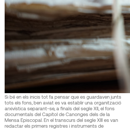
Si bé en els inicis tot fa pensar que es guardaven junts
tots els fons, ben aviat es va establir una organització
arxivística separant-se, a finals del segle XII, el fons
documentals del Capítol de Canonges dels de la
Mensa Episcopal. En el transcurs del segle XIII es van
redactar els primers registres i instruments de