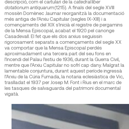
descripció, com el cartulari de la
catedral liber
dotationum antiquarum
(1215). A finals del segle XVIII
mossèn Domènec Jaumar reorganitzà la documentació
més antiga de l’Arxiu Capitular (segles IX-XIII) i a
començaments del XIX s’inicià el registre de pergamins
de la Mensa Episcopal, acabat el 1920 pel canonge
Casadevall. El fet que els dos arxius seguissin
rigorosament separats a començaments del segle XX
va comportar que la Mensa Episcopal perdés
aproximadament una tercera part del seu fons en
l’incendi del Palau l’estiu de 1936, durant la Guerra Civil,
mentre que l’Arxiu Capitular no sofrí cap dany. Malgrat la
lamentable conjuntura, durant aquest període ingressà
l’Arxiu de la Cúria Fumada, la notaria eclesiàstica de Vic,
traslladat el 1937 per Josep M. Font i Rius en el marc de
les tasques de salvaguarda del patrimoni documental
vigatà.