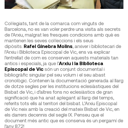
Col·legiats, tant de la comarca com vinguts de
Barcelona, no es van voler perdre una visita als secrets
de l’Arxiu, malgrat les fresques condicions amb què es
mantenen les seves col·leccions i els seus
dipòsits.
Rafel Ginebra Molins
, arxiver i bibliotecari de
l’Arxiu i Biblioteca Episcopal de Vic, ens va explicar
l’entrellat de com es conserven aquests materials tan
antics i especials, ja que l’
Arxiu i la Biblioteca
Episcopal de Vic
són un conjunt documental i
bibliogràfic singular pel seu volum i el seu abast
cronològic. Contenen la documentació generada al llarg
de dotze segles per les institucions eclesiàstiques del
Bisbat de Vic, i d’altres fons no eclesiàstics de gran
significació que ha anat aplegant al llarg del temps,
referits tots ells al territori del bisbat. L’Arxiu Episcopal
de Vic neix amb la creació del mateix Bisbat de Vic, en
els darrers decennis del segle IX. Penseu que el
document més antic que es conserva és un pergamí de
l’any 872!