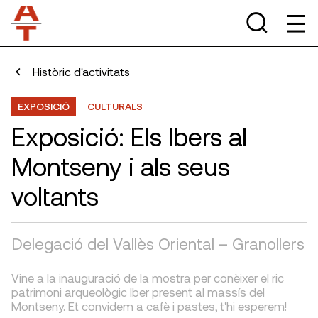
Històric d'activitats
EXPOSICIÓ
CULTURALS
Exposició: Els Ibers al
Montseny i als seus
voltants
Delegació del Vallès Oriental – Granollers
Vine a la inauguració de la mostra per conèixer el ric
patrimoni arqueològic Iber present al massís del
Montseny. Et convidem a cafè i pastes, t'hi esperem!