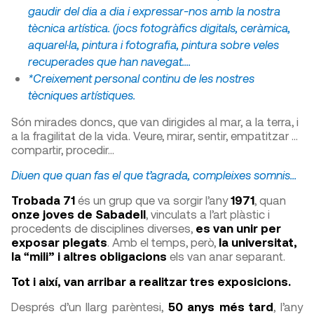
gaudir del dia a dia i expressar-nos amb la nostra
tècnica artística. (jocs fotogràfics digitals, ceràmica,
aquarel·la, pintura i fotografia, pintura sobre veles
recuperades que han navegat....
*Creixement personal continu de les nostres
tècniques artístiques.
Són mirades doncs, que van dirigides al mar, a la terra, i
a la fragilitat de la vida. Veure, mirar, sentir, empatitzar ...
compartir, procedir…
Diuen que quan fas el que t’agrada, compleixes somnis...
Trobada 71
és un grup que va sorgir l’any
1971
, quan
onze joves de Sabadell
, vinculats a l’art plàstic i
procedents de disciplines diverses,
es van unir per
exposar plegats
. Amb el temps, però,
la universitat,
la “mili” i altres obligacions
els van anar separant.
Tot i així, van arribar a realitzar tres exposicions.
Després d’un llarg parèntesi,
50 anys més tard
, l’any