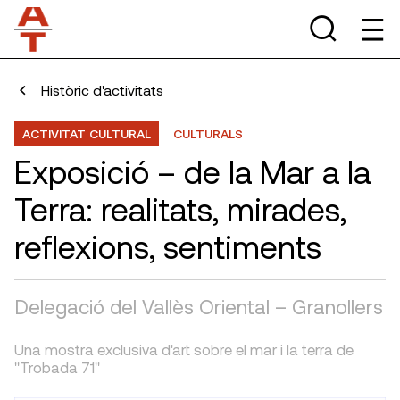
Històric d'activitats
ACTIVITAT CULTURAL
CULTURALS
Exposició – de la Mar a la
Terra: realitats, mirades,
reflexions, sentiments
Delegació del Vallès Oriental – Granollers
Una mostra exclusiva d'art sobre el mar i la terra de
"Trobada 71"