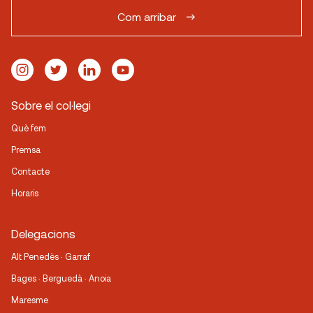
Com arribar
Sobre el col·legi
Què fem
Premsa
Contacte
Horaris
Delegacions
Alt Penedès · Garraf
Bages · Berguedà · Anoia
Maresme