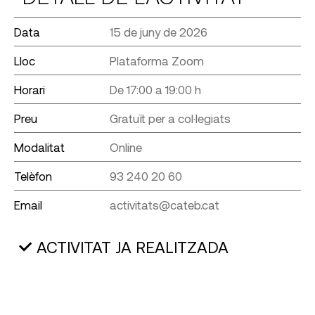
Data
15 de juny de 2026
Lloc
Plataforma Zoom
Horari
De 17:00 a 19:00 h
Preu
Gratuït per a col·legiats
Modalitat
Online
Telèfon
93 240 20 60
Email
activitats@cateb.cat
ACTIVITAT JA REALITZADA