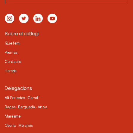
Sobre el col·legi
Què fem
Premsa
Contacte
Horaris
Delegacions
Alt Penedès · Garraf
Bages · Berguedà · Anoia
Maresme
Osona · Moianès