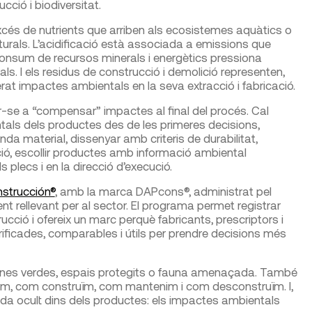
ció i biodiversitat.
’excés de nutrients que arriben als ecosistemes aquàtics o
naturals. L’acidificació està associada a emissions que
 consum de recursos minerals i energètics pressiona
rals. I els residus de construcció i demolició representen,
rat impactes ambientals en la seva extracció i fabricació.
tar-se a “compensar” impactes al final del procés. Cal
ntals dels productes des de les primeres decisions,
nda material, dissenyar amb criteris de durabilitat,
zació, escollir productes amb informació ambiental
ls plecs i en la direcció d’execució.
strucción®
, amb la marca DAPcons®, administrat pel
t rellevant per al sector. El programa permet registrar
ció i ofereix un marc perquè fabricants, prescriptors i
ificades, comparables i útils per prendre decisions més
zones verdes, espais protegits o fauna amenaçada. També
m, com construïm, com mantenim i com desconstruïm. I,
eda ocult dins dels productes: els impactes ambientals