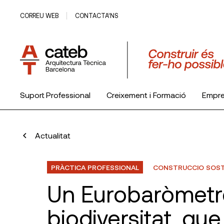
CORREU WEB
CONTACTA’NS
Suport Professional
Creixement i Formació
Empr
El Col·legi
Actualitat
PRÀCTICA PROFESSIONAL
CONSTRUCCIO SOST
Un Eurobaròmetr
biodiversitat, que