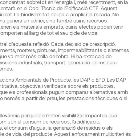
concentrat sobretot en l’energia i, més recentment, en la
ntarà en el Codi Tècnic de l’Edificació CTE. Aquest
cient. La biodiversitat obliga a ampliar la mirada. No
 genera un edifici, sinó també quins recursos
tenen els materials emprats, quins efectes poden tenir
comporten al llarg de tot el seu cicle de vida.
al d’aquesta reflexió. Cada decisió de prescripció,
ïllaments, morters, pintures, impermeabilitzants o sistemes
ue va molt més enllà de l’obra. Hi ha extracció de
ssions industrials, transport, generació de residus i
temes.
aracions Ambientals de Producte, les DAP o EPD. Les DAP
tativa, objectiva i verificada sobre els productes,
ita que els professionals puguin comparar alternatives amb
no només a partir del preu, les prestacions tècniques o el
ellevància perquè permeten visibilitzar impactes que
om són el consum de recursos, l’acidificació,
s, el consum d’aigua, la generació de residus o els
le de vida del producte. Aquest enfocament multicriteri és