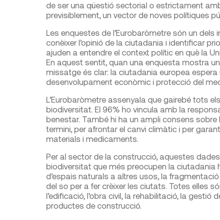
de ser una qüestió sectorial o estrictament ambi
previsiblement, un vector de noves polítiques p
Les enquestes de l’Eurobaròmetre són un dels in
conèixer l’opinió de la ciutadania i identificar pr
ajuden a entendre el context polític en què la U
En aquest sentit, quan una enquesta mostra un su
missatge és clar: la ciutadania europea espera
desenvolupament econòmic i protecció del medi
L’Eurobaròmetre assenyala que gairebé tots els
biodiversitat. El 96% ho vincula amb la responsabi
benestar. També hi ha un ampli consens sobre la
termini, per afrontar el canvi climàtic i per gar
materials i medicaments.
Per al sector de la construcció, aquestes dades
biodiversitat que més preocupen la ciutadania hi h
d’espais naturals a altres usos, la fragmentació 
del so per a fer crèixer les ciutats. Totes elles 
l’edificació, l’obra civil, la rehabilitació, la gesti
productes de construcció.