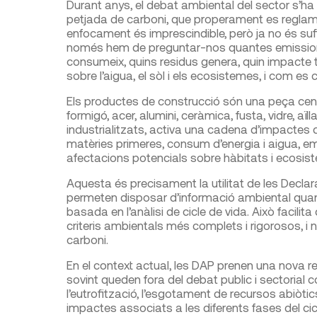
Durant anys, el debat ambiental del sector s’ha 
petjada de carboni, que properament es reglame
enfocament és imprescindible, però ja no és sufi
només hem de preguntar-nos quantes emissions
consumeix, quins residus genera, quin impacte 
sobre l’aigua, el sòl i els ecosistemes, i com es 
Els productes de construcció són una peça centr
formigó, acer, alumini, ceràmica, fusta, vidre, a
industrialitzats, activa una cadena d’impactes q
matèries primeres, consum d’energia i aigua, emi
afectacions potencials sobre hàbitats i ecosis
Aquesta és precisament la utilitat de les Decl
permeten disposar d’informació ambiental quanti
basada en l’anàlisi de cicle de vida. Això facil
criteris ambientals més complets i rigorosos, i 
carboni.
En el context actual, les DAP prenen una nova r
sovint queden fora del debat public i sectorial c
l’eutrofització, l’esgotament de recursos abiòtic
impactes associats a les diferents fases del cic