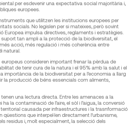
ental per esdevenir una expectativa social majoritària i,
úbliques europees.
struments que utilitzen les institucions europees per
ioritats socials. No legislen per si mateixes, però sovint
nió Europea impulsa directives, reglaments i estratègies.
port tan ampli a la protecció de la biodiversitat, el
 més acció, més regulació i més coherència entre
 natural.
 europeus consideren important frenar la pèrdua de
litat de tenir cura de la natura i el 95% amb la salut i el
 importància de la biodiversitat per a l’economia a llarg
antir la producció de béns essencials com aliments,
 tenen una lectura directa. Entre les amenaces a la
a la contaminació de l’aire, el sòl i l’aigua, la conversió
territorial causada per infraestructures i la trasnformació
són qüestions que interpel·len directament l’urbanisme,
ó dels residus i, molt especialment, la selecció dels