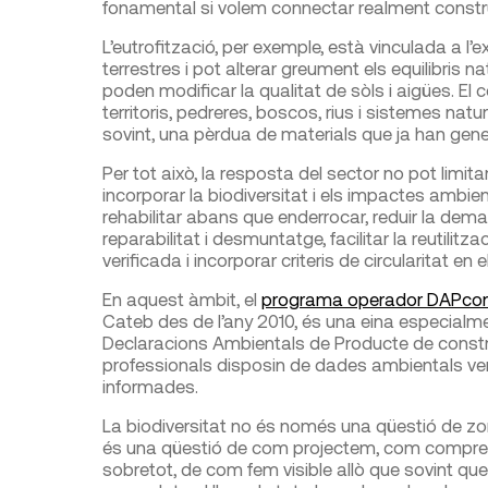
fonamental si volem connectar realment construc
L’eutrofització, per exemple, està vinculada a l
terrestres i pot alterar greument els equilibris 
poden modificar la qualitat de sòls i aigües. El
territoris, pedreres, boscos, rius i sistemes natu
sovint, una pèrdua de materials que ja han gene
Per tot això, la resposta del sector no pot limi
incorporar la biodiversitat i els impactes ambie
rehabilitar abans que enderrocar, reduir la dema
reparabilitat i desmuntatge, facilitar la reutilit
verificada i incorporar criteris de circularitat en e
En aquest àmbit, el
programa operador DAPcon
Cateb des de l’any 2010, és una eina especialmen
Declaracions Ambientals de Producte de construc
professionals disposin de dades ambientals ver
informades.
La biodiversitat no és només una qüestió de 
és una qüestió de com projectem, com compre
sobretot, de com fem visible allò que sovint qu