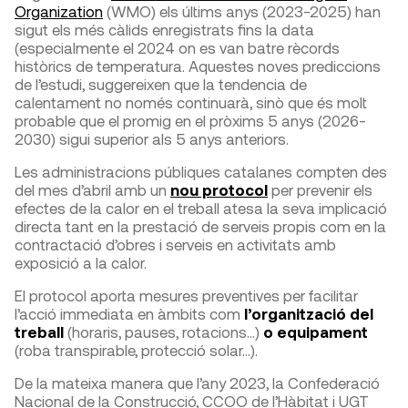
Organization
(WMO) els últims anys (2023-2025) han
sigut els més càlids enregistrats fins la data
(especialmente el 2024 on es van batre rècords
històrics de temperatura. Aquestes noves prediccions
de l’estudi, suggereixen que la tendencia de
calentament no només continuarà, sinò que és molt
probable que el promig en el pròxims 5 anys (2026-
2030) sigui superior als 5 anys anteriors.
Les administracions públiques catalanes compten des
del mes d’abril amb un
nou protocol
per prevenir els
efectes de la calor en el treball atesa la seva implicació
directa tant en la prestació de serveis propis com en la
contractació d’obres i serveis en activitats amb
exposició a la calor.
El protocol aporta mesures preventives per facilitar
l’acció immediata en àmbits com
l’organització del
treball
(horaris, pauses, rotacions…)
o equipament
(roba transpirable, protecció solar…).
De la mateixa manera que l’any 2023, la Confederació
Nacional de la Construcció, CCOO de l’Hàbitat i UGT