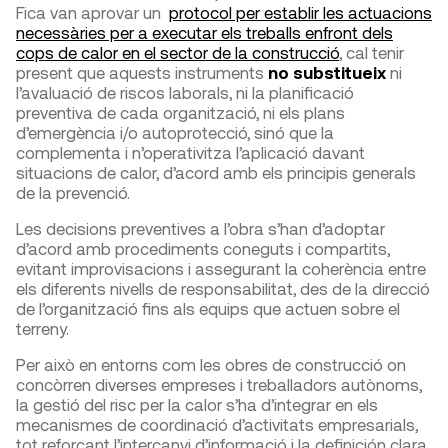
Fica van aprovar un
protocol per establir les actuacions
necessàries per a executar els treballs enfront dels
cops de calor en el sector de la construcció
, cal tenir
present que aquests instruments
no substitueix
ni
l’avaluació de riscos laborals, ni la planificació
preventiva de cada organització, ni els plans
d’emergència i/o autoprotecció, sinó que la
complementa i n’operativitza l’aplicació davant
situacions de calor, d’acord amb els principis generals
de la prevenció.
Les decisions preventives a l’obra s’han d’adoptar
d’acord amb procediments coneguts i compartits,
evitant improvisacions i assegurant la coherència entre
els diferents nivells de responsabilitat, des de la direcció
de l’organització fins als equips que actuen sobre el
terreny.
Per això en entorns com les obres de construcció on
concòrren diverses empreses i treballadors autònoms,
la gestió del risc per la calor s’ha d’integrar en els
mecanismes de coordinació d’activitats empresarials,
tot reforçant l’intercanvi d’informació i la definición clara