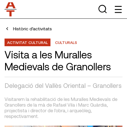
Històric d'activitats
ACTIVITAT CULTURAL
CULTURALS
Visita a les Muralles
Medievals de Granollers
Delegació del Vallès Oriental – Granollers
Visitarem la rehabilitació de les Muralles Medievals de
Granollers de la mà de Rafael Vila i Marc Guàrdia,
projectista i director de l'obra, i arqueòleg,
respectivament.