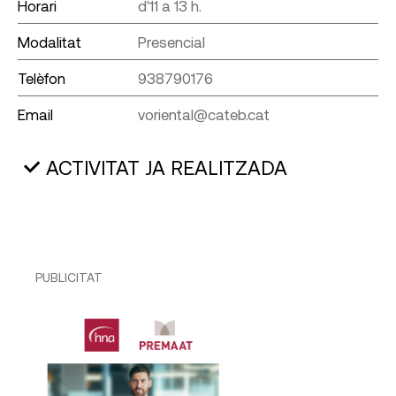
Horari
d'11 a 13 h.
Modalitat
Presencial
Telèfon
938790176
Email
voriental@cateb.cat
ACTIVITAT JA REALITZADA
PUBLICITAT