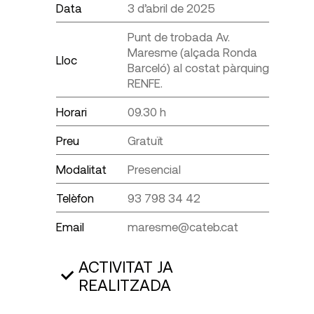
Data
3 d’abril de 2025
Punt de trobada Av.
Maresme (alçada Ronda
Lloc
Barceló) al costat pàrquing
RENFE.
Horari
09.30 h
Preu
Gratuït
Modalitat
Presencial
Telèfon
93 798 34 42
Email
maresme@cateb.cat
ACTIVITAT JA
REALITZADA