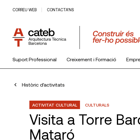
CORREU WEB
CONTACTA’NS
Suport Professional
Creixement i Formació
Empr
El Col·legi
Històric d'activitats
ACTIVITAT CULTURAL
CULTURALS
Visita a Torre Bar
Mataró