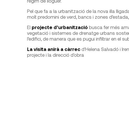
règim de lloguer.
Pel que fa a la urbanització de la nova illa lliga
molt predomini de verd, bancs i zones d’estada, 
El
projecte d’urbanització
busca fer més ama
vegetació i sistemes de drenatge urbans sosteni
l’edifici, de manera que es pugui infiltrar en el su
La visita anirà a càrrec
d'Helena Salvadó i Ire
projecte i la direcció d'obra