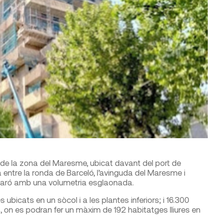
t de la zona del Maresme, ubicat davant del port de
a entre la ronda de Barceló, l’avinguda del Maresme i
e Mataró amb una volumetria esglaonada.
ubicats en un sòcol i a les plantes inferiors; i 16.300
, on es podran fer un màxim de 192 habitatges lliures en