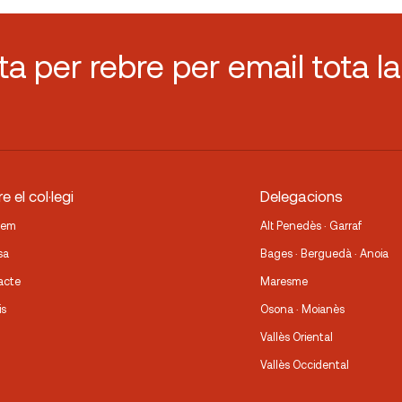
sta per rebre per email tota la
e el col·legi
Delegacions
fem
Alt Penedès · Garraf
sa
Bages · Berguedà · Anoia
acte
Maresme
is
Osona · Moianès
Vallès Oriental
Vallès Occidental