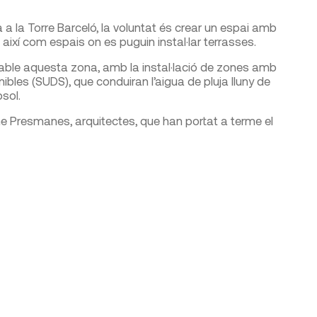
da a la Torre Barceló, la voluntat és crear un espai amb
així com espais on es puguin instal·lar terrasses.
ble aquesta zona, amb la instal·lació de zones amb
bles (SUDS), que conduiran l’aigua de pluja lluny de
bsol.
ne Presmanes, arquitectes, que han portat a terme el