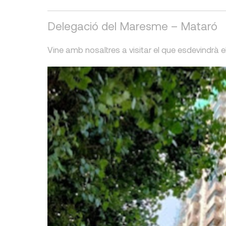
Delegació del Maresme – Mataró
Vine amb nosaltres a visitar el que esdevindrà el