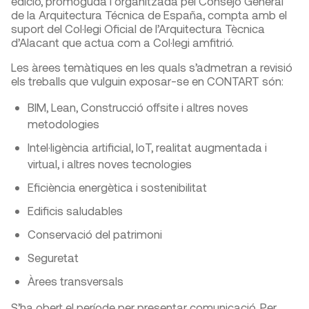
edició, promoguda i organitzada pel Consejo General
de la Arquitectura Técnica de España, compta amb el
suport del Col·legi Oficial de l’Arquitectura Tècnica
d’Alacant que actua com a Col·legi amfitrió.
Les àrees temàtiques en les quals s’admetran a revisió
els treballs que vulguin exposar-se en CONTART són:
BIM, Lean, Construcció offsite i altres noves
metodologies
Intel·ligència artificial, IoT, realitat augmentada i
virtual, i altres noves tecnologies
Eficiència energètica i sostenibilitat
Edificis saludables
Conservació del patrimoni
Seguretat
Àrees transversals
S’ha obert el període per presentar comunicació. Per