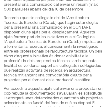
presentar una comunicació cal enviar un resum (màx.
500 paraules) abans del dia 10 de desembre.
Recordeu que els col·legiats del de l’Arquitectura
Tècnica de Barcelona (Cateb) que hagin estar elegits
per a presentar una comunicació en el CONTART,
disposen d’uns ajuts per al desplaçament. Aquests
ajuts formen part de les iniciatives que el Col·legi de
l’Arquitectura Tècnica de Barcelona (Cateb) impulsa per
a fomentar la recerca, el coneixement i la investigació
entre els professionals de l’arquitectura tècnica. Un dels
eixos d’aquesta iniciativa és donar visibilitat a la
professió i la dels arquitectes tècnics i amb aquesta
finalitat es vol donar suport als col·legiats i col·legiades
que realitzin activitats de recerca en arquitectura
tècnica mitjançant una convocatòria d’ajuts per a
projectes per al foment de la producció científica.
Per accedir a aquests ajuts cal enviar una proposta i un
cop rebuda la documentació s’avaluaran les sol·licituds
i s’atorgarà unes determinades quantitats als projectes
seleccionats en funció del fons de què es disposi. El