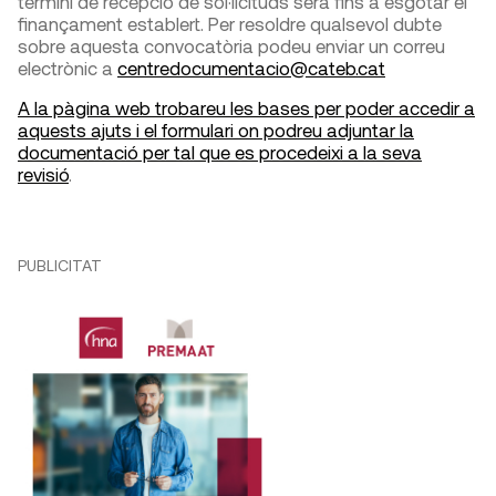
termini de recepció de sol·licituds serà fins a esgotar el
finançament establert. Per resoldre qualsevol dubte
sobre aquesta convocatòria podeu enviar un correu
electrònic a
centredocumentacio@cateb.cat
A la pàgina web trobareu les bases per poder accedir a
aquests ajuts i el formulari on podreu adjuntar la
documentació per tal que es procedeixi a la seva
revisió
.
PUBLICITAT