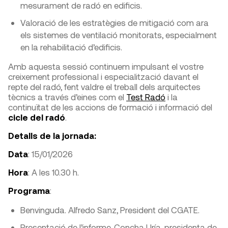
mesurament de radó en edificis.
Valoració de les estratègies de mitigació com ara
els sistemes de ventilació monitorats, especialment
en la rehabilitació d’edificis.
Amb aquesta sessió continuem impulsant el vostre
creixement professional i especialització davant el
repte del radó, fent valdre el treball dels arquitectes
tècnics a través d’eines com el
Test Radó
i la
continuïtat de les accions de formació i informació del
cicle del radó
.
Detalls de la jornada:
Data
: 15/01/2026
Hora
: A les 10.30 h.
Programa
:
Benvinguda. Alfredo Sanz, President del CGATE.
Presentació de l’informe. Concha Uría, presidenta de