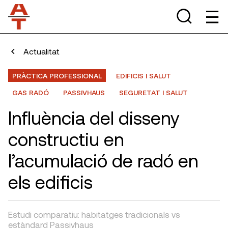
Actualitat
PRÀCTICA PROFESSIONAL
EDIFICIS I SALUT
GAS RADÓ
PASSIVHAUS
SEGURETAT I SALUT
Influència del disseny
constructiu en
l’acumulació de radó en
els edificis
Estudi comparatiu: habitatges tradicionals vs
estàndard Passivhaus