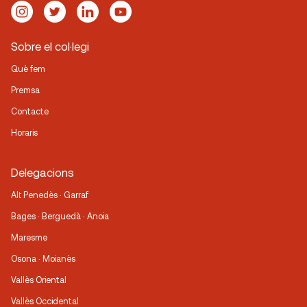
Sobre el col·legi
Què fem
Premsa
Contacte
Horaris
Delegacions
Alt Penedès · Garraf
Bages · Berguedà · Anoia
Maresme
Osona · Moianès
Vallès Oriental
Vallès Occidental