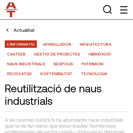
Actualitat
L'INFORMATIU
APARELLADOR
ARQUITECTURA
CAATEEB
GESTIÓ DE PROJECTES
HIBRIDACIÓ
NAUS INDUSTRIALS
NEÀPOLIS
PATRIMONI
RECICLATGE
SOSTENIBILITAT
TECNOLOGIA
Reutilització de naus
industrials
A les nostres ciutats hi ha abundants naus industrials
que no es fan servir, que estan buides. Nombrosos
professionals del sector creatiu i d'innovació demanen