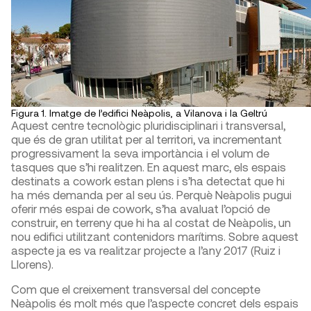
Figura 1. Imatge de l’edifici Neàpolis, a Vilanova i la Geltrú
Aquest centre tecnològic pluridisciplinari i transversal,
que és de gran utilitat per al territori, va incrementant
progressivament la seva importància i el volum de
tasques que s’hi realitzen. En aquest marc, els espais
destinats a cowork estan plens i s’ha detectat que hi
ha més demanda per al seu ús. Perquè Neàpolis pugui
oferir més espai de cowork, s’ha avaluat l’opció de
construir, en terreny que hi ha al costat de Neàpolis, un
nou edifici utilitzant contenidors marítims. Sobre aquest
aspecte ja es va realitzar projecte a l’any 2017 (Ruiz i
Llorens).
Com que el creixement transversal del concepte
Neàpolis és molt més que l’aspecte concret dels espais