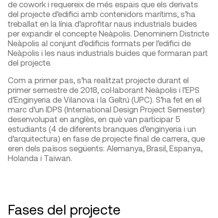
de cowork i requereix de més espais que els derivats
del projecte d’edifici amb contenidors marítims, s’ha
treballat en la línia d’aprofitar naus industrials buides
per expandir el concepte Neàpolis. Denominem Districte
Neàpolis al conjunt d’edificis formats per l’edifici de
Neàpolis i les naus industrials buides que formaran part
del projecte.
Com a primer pas, s’ha realitzat projecte durant el
primer semestre de 2018, col·laborant Neàpolis i l’EPS
d’Enginyeria de Vilanova i la Geltrú (UPC). S’ha fet en el
marc d’un IDPS (International Design Project Semester)
desenvolupat en anglès, en què van participar 5
estudiants (4 de diferents branques d’enginyeria i un
d’arquitectura) en fase de projecte final de carrera, que
eren dels països següents: Alemanya, Brasil, Espanya,
Holanda i Taiwan.
Fases del projecte