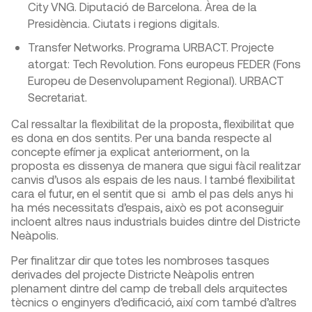
City VNG. Diputació de Barcelona. Àrea de la
Presidència. Ciutats i regions digitals.
Transfer Networks. Programa URBACT. Projecte
atorgat: Tech Revolution. Fons europeus FEDER (Fons
Europeu de Desenvolupament Regional). URBACT
Secretariat.
Cal ressaltar la flexibilitat de la proposta, flexibilitat que
es dona en dos sentits. Per una banda respecte al
concepte efímer ja explicat anteriorment, on la
proposta es dissenya de manera que sigui fàcil realitzar
canvis d’usos als espais de les naus. I també flexibilitat
cara el futur, en el sentit que si amb el pas dels anys hi
ha més necessitats d’espais, això es pot aconseguir
incloent altres naus industrials buides dintre del Districte
Neàpolis.
Per finalitzar dir que totes les nombroses tasques
derivades del projecte Districte Neàpolis entren
plenament dintre del camp de treball dels arquitectes
tècnics o enginyers d’edificació, així com també d’altres