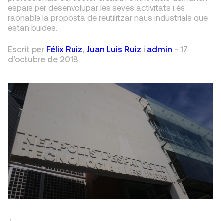
espais per desenvolupar les seves activitats i és
raonable la proposta de reutilitzar naus industrials que
estan buides.
Escrit per
Félix Ruiz
,
Juan Luis Ruiz
i
admin
-
17
d’octubre de 2018