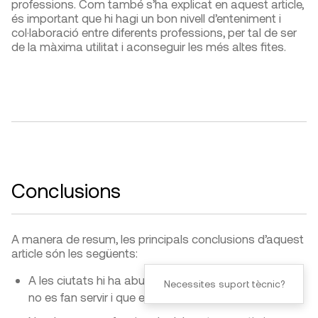
professions. Com també s’ha explicat en aquest article,
és important que hi hagi un bon nivell d’enteniment i
col·laboració entre diferents professions, per tal de ser
de la màxima utilitat i aconseguir les més altes fites.
Conclusions
A manera de resum, les principals conclusions d’aquest
article són les següents:
A les ciutats hi ha abundants naus industrials que
Necessites suport tècnic?
no es fan servir i que estan buides.