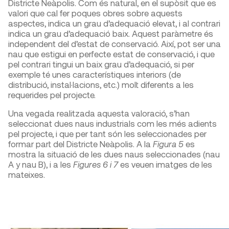
Districte Neàpolis. Com és natural, en el supòsit que es
valori que cal fer poques obres sobre aquests
aspectes, indica un grau d’adequació elevat, i al contrari
indica un grau d’adequació baix. Aquest paràmetre és
independent del d’estat de conservació. Així, pot ser una
nau que estigui en perfecte estat de conservació, i que
pel contrari tingui un baix grau d’adequació, si per
exemple té unes característiques interiors (de
distribució, instal·lacions, etc.) molt diferents a les
requerides pel projecte.
Una vegada realitzada aquesta valoració, s’han
seleccionat dues naus industrials com les més adients
pel projecte, i que per tant són les seleccionades per
formar part del Districte Neàpolis. A la
Figura 5
es
mostra la situació de les dues naus seleccionades (nau
A y nau B), i a les
Figures 6 i 7
es veuen imatges de les
mateixes.