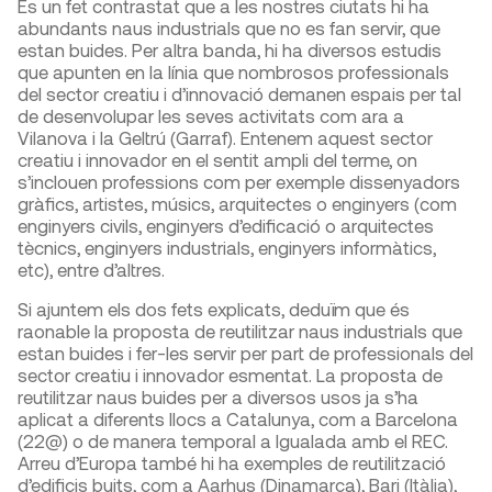
És un fet contrastat que a les nostres ciutats hi ha
abundants naus industrials que no es fan servir, que
estan buides. Per altra banda, hi ha diversos estudis
que apunten en la línia que nombrosos professionals
del sector creatiu i d’innovació demanen espais per tal
de desenvolupar les seves activitats com ara a
Vilanova i la Geltrú (Garraf). Entenem aquest sector
creatiu i innovador en el sentit ampli del terme, on
s’inclouen professions com per exemple dissenyadors
gràfics, artistes, músics, arquitectes o enginyers (com
enginyers civils, enginyers d’edificació o arquitectes
tècnics, enginyers industrials, enginyers informàtics,
etc), entre d’altres.
Si ajuntem els dos fets explicats, deduïm que és
raonable la proposta de reutilitzar naus industrials que
estan buides i fer-les servir per part de professionals del
sector creatiu i innovador esmentat. La proposta de
reutilitzar naus buides per a diversos usos ja s’ha
aplicat a diferents llocs a Catalunya, com a Barcelona
(22@) o de manera temporal a Igualada amb el REC.
Arreu d’Europa també hi ha exemples de reutilització
d’edificis buits, com a Aarhus (Dinamarca), Bari (Itàlia),