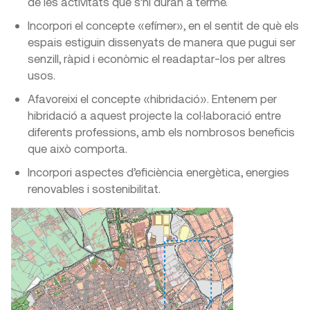
de les activitats que s’hi duran a terme.
Incorpori el concepte «efímer», en el sentit de què els
espais estiguin dissenyats de manera que pugui ser
senzill, ràpid i econòmic el readaptar-los per altres
usos.
Afavoreixi el concepte «hibridació». Entenem per
hibridació a aquest projecte la col·laboració entre
diferents professions, amb els nombrosos beneficis
que això comporta.
Incorpori aspectes d’eficiència energètica, energies
renovables i sostenibilitat.