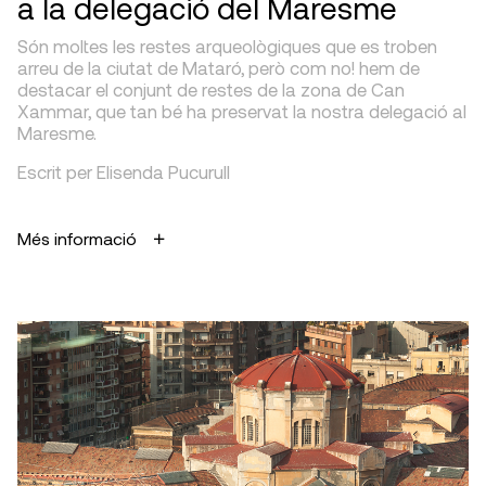
a la delegació del Maresme
Són moltes les restes arqueològiques que es troben
arreu de la ciutat de Mataró, però com no! hem de
destacar el conjunt de restes de la zona de Can
Xammar, que tan bé ha preservat la nostra delegació al
Maresme.
Escrit per Elisenda Pucurull
Més informació