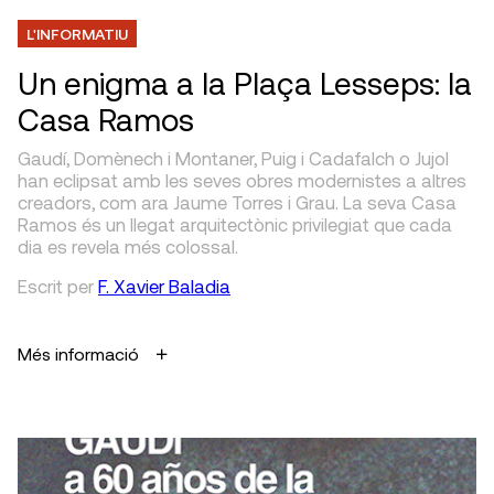
L'INFORMATIU
Un enigma a la Plaça Lesseps: la
Casa Ramos
Gaudí, Domènech i Montaner, Puig i Cadafalch o Jujol
han eclipsat amb les seves obres modernistes a altres
creadors, com ara Jaume Torres i Grau. La seva Casa
Ramos és un llegat arquitectònic privilegiat que cada
dia es revela més colossal.
Escrit
per
F. Xavier Baladia
Més informació