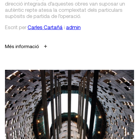
direcció integrada d’aquestes obres van suposar un
autèntic repte atesa la complexitat dels particulars
supòsits de partida de l’operació.
Escrit
per
Carles Cartañá
i
admin
Més informació