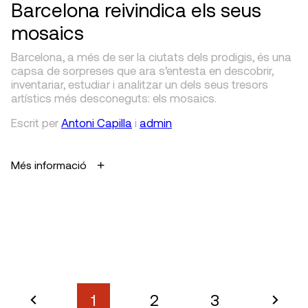
Barcelona reivindica els seus
mosaics
Barcelona, a més de ser la ciutats dels prodigis, és una
capsa de sorpreses que ara s’entesta en descobrir,
inventariar, estudiar i analitzar un dels seus tresors
artístics més desconeguts: els mosaics.
Escrit
per
Antoni Capilla
i
admin
Més informació
1
2
3