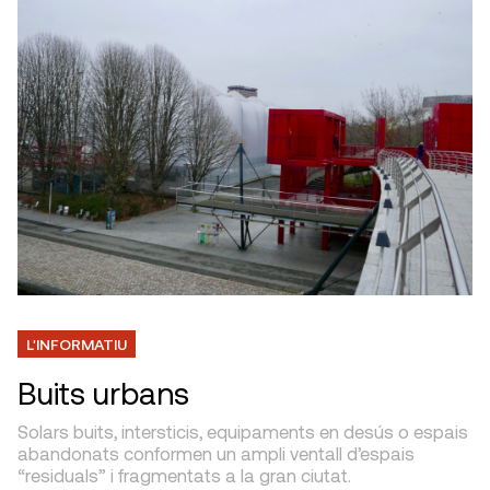
L'INFORMATIU
Buits urbans
Solars buits, intersticis, equipaments en desús o espais
abandonats conformen un ampli ventall d’espais
“residuals” i fragmentats a la gran ciutat.