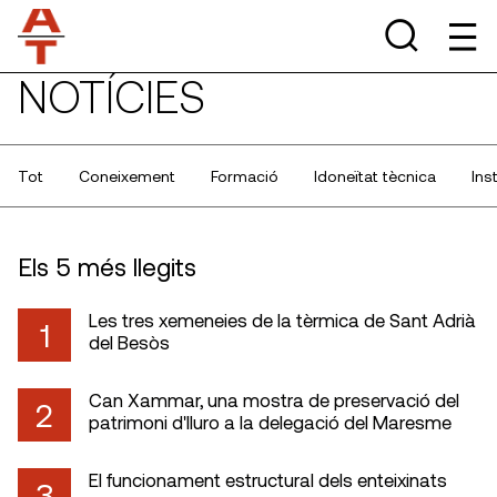
NOTÍCIES
Tot
Coneixement
Formació
Idoneïtat tècnica
Ins
Els 5 més llegits
Les tres xemeneies de la tèrmica de Sant Adrià
1
del Besòs
Can Xammar, una mostra de preservació del
2
patrimoni d'Iluro a la delegació del Maresme
El funcionament estructural dels enteixinats
3