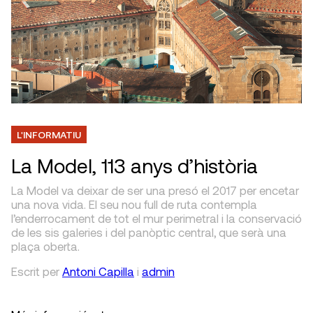
L'INFORMATIU
La Model, 113 anys d’història
La Model va deixar de ser una presó el 2017 per encetar
una nova vida. El seu nou full de ruta contempla
l’enderrocament de tot el mur perimetral i la conservació
de les sis galeries i del panòptic central, que serà una
plaça oberta.
Escrit
per
Antoni Capilla
i
admin