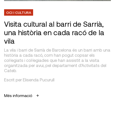
OCI I CULTURA
Visita cultural al barri de Sarrià,
una història en cada racó de la
vila
La vila i barri de Sarrià de Barcelona és un barri amb una
història a cada racó, com han pogut copsar els
col·legiats i col·legiades que han assistit a la visita
organitzada per avui, pel departament d’Activitats del
Cateb.
Escrit per Elisenda Pucurull
Més informació