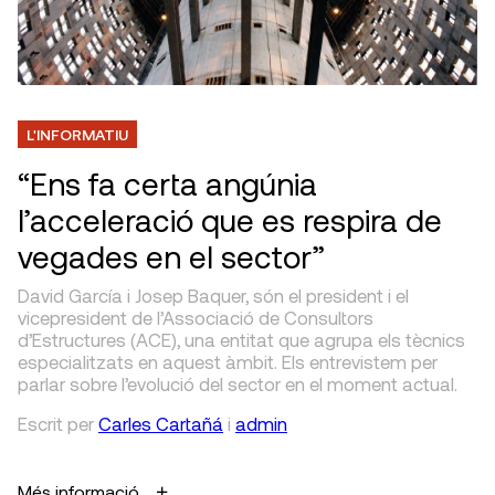
L'INFORMATIU
“Ens fa certa angúnia
l’acceleració que es respira de
vegades en el sector”
David García i Josep Baquer, són el president i el
vicepresident de l’Associació de Consultors
d’Estructures (ACE), una entitat que agrupa els tècnics
especialitzats en aquest àmbit. Els entrevistem per
parlar sobre l’evolució del sector en el moment actual.
Escrit
per
Carles Cartañá
i
admin
Més informació