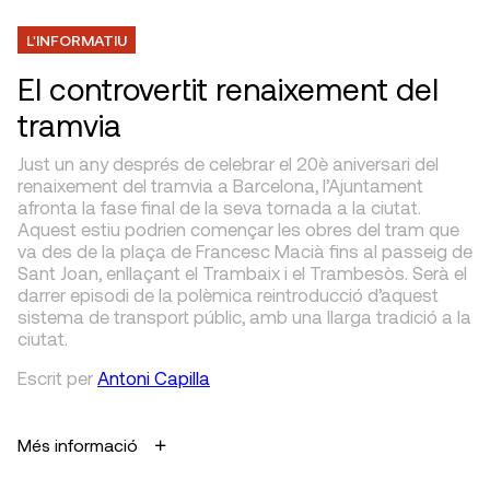
L'INFORMATIU
El controvertit renaixement del
tramvia
Just un any després de celebrar el 20è aniversari del
renaixement del tramvia a Barcelona, l’Ajuntament
afronta la fase final de la seva tornada a la ciutat.
Aquest estiu podrien començar les obres del tram que
va des de la plaça de Francesc Macià fins al passeig de
Sant Joan, enllaçant el Trambaix i el Trambesòs. Serà el
darrer episodi de la polèmica reintroducció d’aquest
sistema de transport públic, amb una llarga tradició a la
ciutat.
Escrit
per
Antoni Capilla
Més informació