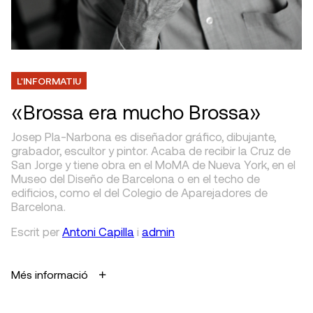
L'INFORMATIU
«Brossa era mucho Brossa»
Josep Pla-Narbona es diseñador gráfico, dibujante,
grabador, escultor y pintor. Acaba de recibir la Cruz de
San Jorge y tiene obra en el MoMA de Nueva York, en el
Museo del Diseño de Barcelona o en el techo de
edificios, como el del Colegio de Aparejadores de
Barcelona.
Escrit
per
Antoni Capilla
i
admin
Més informació