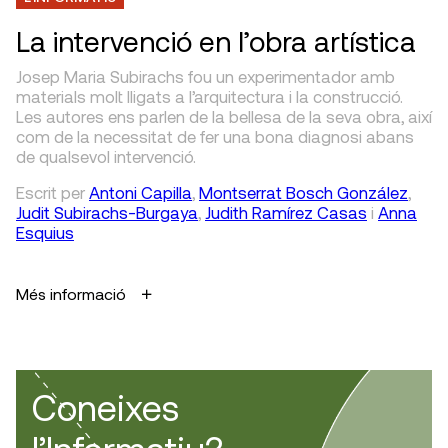
La intervenció en l’obra artística
Josep Maria Subirachs fou un experimentador amb
materials molt lligats a l’arquitectura i la construcció.
Les autores ens parlen de la bellesa de la seva obra, així
com de la necessitat de fer una bona diagnosi abans
de qualsevol intervenció.
Escrit
per
Antoni Capilla
,
Montserrat Bosch González
,
Judit Subirachs-Burgaya
,
Judith Ramírez Casas
i
Anna
Esquius
Més informació
Coneixes