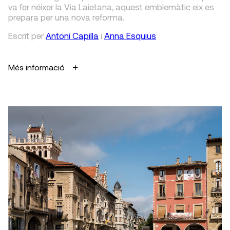
va fer néixer la Via Laietana, aquest emblemàtic eix es
prepara per una nova reforma.
Escrit
per
Antoni Capilla
i
Anna Esquius
Més informació