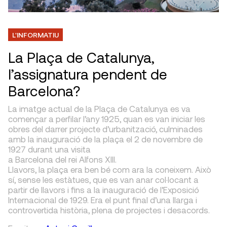
L'INFORMATIU
La Plaça de Catalunya,
l’assignatura pendent de
Barcelona?
La imatge actual de la Plaça de Catalunya es va
començar a perfilar l’any 1925, quan es van iniciar les
obres del darrer projecte d’urbanització, culminades
amb la inauguració de la plaça el 2 de novembre de
1927 durant una visita
a Barcelona del rei Alfons XIII.
Llavors, la plaça era ben bé com ara la coneixem. Això
sí, sense les estàtues, que es van anar col·locant a
partir de llavors i fins a la inauguració de l’Exposició
Internacional de 1929. Era el punt final d’una llarga i
controvertida història, plena de projectes i desacords.