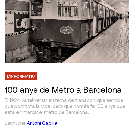
L'INFORMATIU
100 anys de Metro a Barcelona
El 1924 va néixer un sistema de transport que sembla
que porti tota la vida, però que només fa 100 anys que
està en marxa: el metro de Barcelona.
Escrit
per
Antoni Capilla