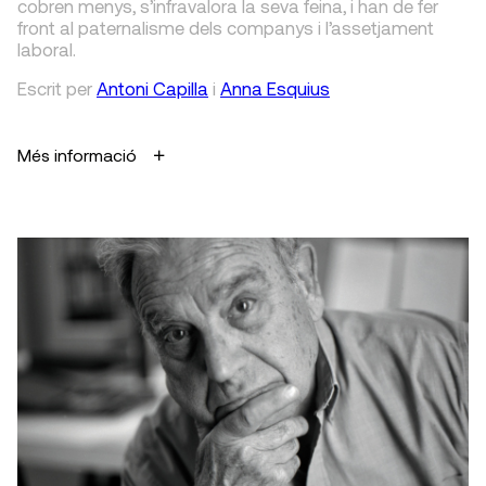
cobren menys, s’infravalora la seva feina, i han de fer
front al paternalisme dels companys i l’assetjament
laboral.
Escrit
per
Antoni Capilla
i
Anna Esquius
Més informació