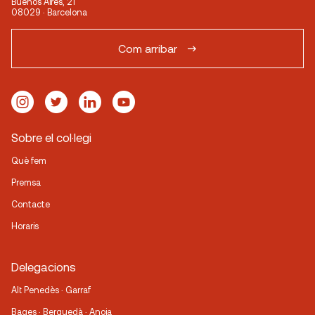
Buenos Aires, 21
08029 · Barcelona
Com arribar
Sobre el col·legi
Què fem
Premsa
Contacte
Horaris
Delegacions
Alt Penedès · Garraf
Bages · Berguedà · Anoia