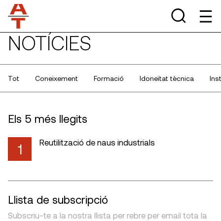
NOTÍCIES
Tot
Coneixement
Formació
Idoneïtat tècnica
Ins
Els 5 més llegits
Reutilització de naus industrials
1
Llista de subscripció
Subscriu-te a la nostra llista per rebre per email tota la