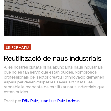
L'INFORMATIU
Reutilització de naus industrials
A les nostres ciutats hi ha abundants naus industrials
que no es fan servir, que estan buides. Nombrosos
professionals del sector creatiu i d’innovació demanen
espais per desenvolupar les seves activitats i és
raonable la proposta de reutilitzar naus industrials que
estan buides.
Escrit
per
Félix Ruiz
,
Juan Luis Ruiz
i
admin