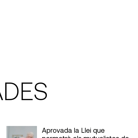
ADES
Aprovada la Llei que
permetrà als mutualistes de