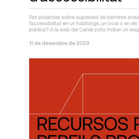
Fas projectes sobre supressió de barreres arqu
l’accessibilitat en un habitatge, un local o en els
pública? A la web del Cateb pots trobar un segu
11 de desembre de 2023