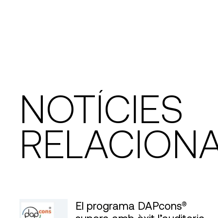
NOTÍCIES
RELACION
El programa DAPcons®
supera amb èxit l’auditoria