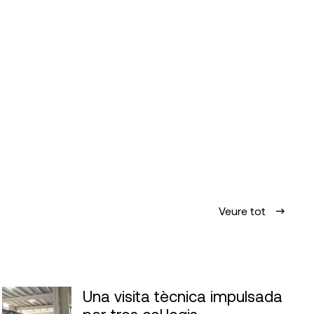
Veure tot
Una visita tècnica impulsada
per tres col·legis