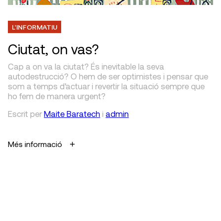
L'INFORMATIU
Ciutat, on vas?
Cap a on va la ciutat? És ine­vitable la seva
autodestruc­ció? O hem de ser optimistes i pensar que
som a temps d’actuar i revertir la situació sempre que
ho fem de manera urgent?
Escrit
per
Maite Baratech
i
admin
Més informació