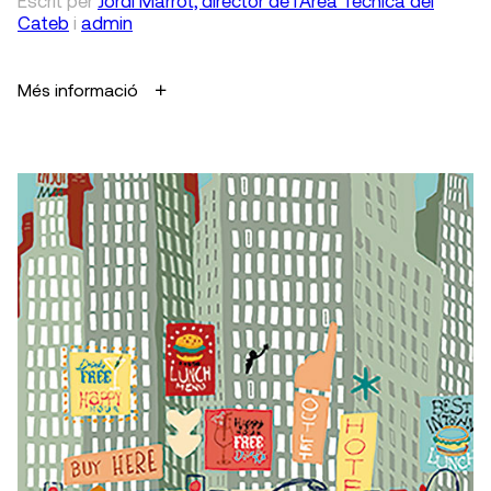
Escrit
per
Jordi Marrot, director de l'Àrea Tècnica del
Cateb
i
admin
Més informació