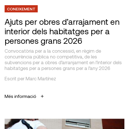
CONEIXEMENT
Ajuts per obres d’arrajament en
interior dels habitatges per a
persones grans 2026
Convocatòria per a la concessió, en règim de
concurrència pública no competitiva, de les
subvencions per a obres d’arranjament en l’interior dels
habitatges per a persones grans per a l’any 2026
Escrit per Marc Martínez
Més informació