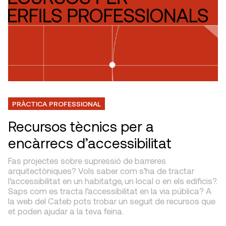
PRÀCTICA PROFESSIONAL
Recursos tècnics per a
encàrrecs d’accessibilitat
Fas projectes sobre supressió de barreres
arquitectòniques? Vols saber com s’ha de tractar
l’accessibilitat en un habitatge, un local o en els edificis?.
Saps com es tracta l’accessibilitat en la via pública? A
la web del Cateb pots trobar un seguit de recursos que
et poden ajudar a la teva feina.