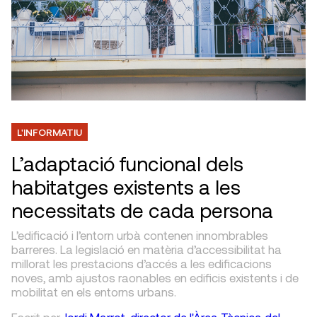
L'INFORMATIU
L’adaptació funcional dels
habitatges existents a les
necessitats de cada persona
L’edificació i l’entorn urbà contenen innombrables
barreres. La legislació en matèria d’accessibilitat ha
millorat les prestacions d’accés a les edificacions
noves, amb ajustos raonables en edificis existents i de
mobilitat en els entorns urbans.