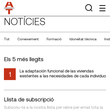
NOTÍCIES
Tot
Coneixement
Formació
Idoneïtat tècnica
Ins
Els 5 més llegits
La adaptación funcional de las viviendas
1
existentes a las necesidades de cada individuo
Llista de subscripció
Subscriu-te a la nostra llista per rebre per email tota la