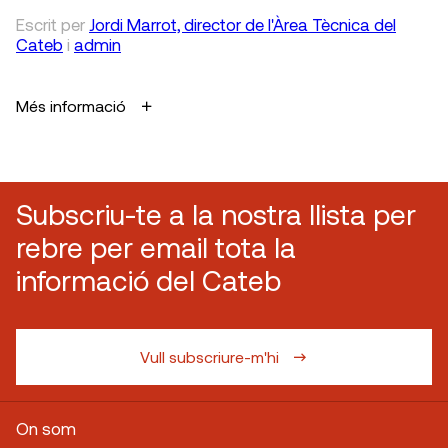
Escrit
per
Jordi Marrot, director de l'Àrea Tècnica del
Cateb
i
admin
Més informació
Subscriu-te a la nostra llista per
rebre per email tota la
informació del Cateb
Vull subscriure-m'hi
On som