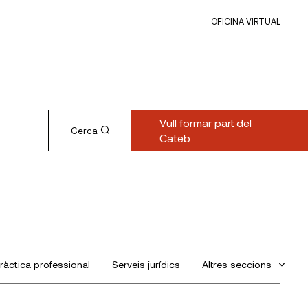
OFICINA VIRTUAL
Vull formar part del
Cerca
Cateb
ràctica professional
Serveis jurídics
Altres seccions
Sin categorizar