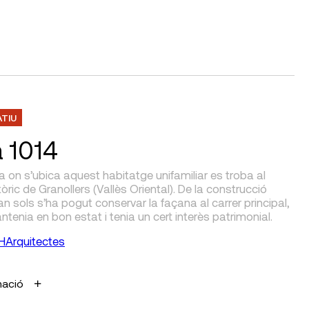
ATIU
 1014
la on s’ubica aquest habitatge unifamiliar es troba al
tòric de Granollers (Vallès Oriental). De la construcció
tan sols s’ha pogut conservar la façana al carrer principal,
tenia en bon estat i tenia un cert interès patrimonial.
HArquitectes
mació