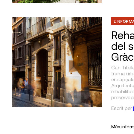
L'INFORM
Reha
del s
Gràc
Can Titell
trama urba
encapçalat
Arquitectu
rehabilitac
preservac
Escrit
per
Més infor