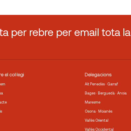
sta per rebre per email tota la
e el col·legi
Delegacions
fem
Alt Penedès · Garraf
sa
Bages · Berguedà · Anoia
acte
Maresme
is
Osona · Moianès
Vallès Oriental
Vallès Occidental