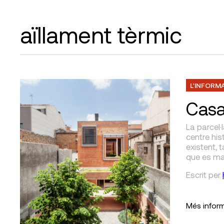
aïllament tèrmic
L'INFORM
Casa
La parcel·
centre his
existent, 
que es man
Escrit
per
Més infor