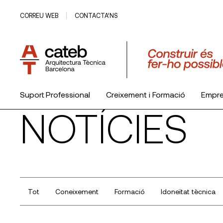
CORREU WEB
CONTACTA’NS
Suport Professional
Creixement i Formació
Empr
NOTÍCIES
El Col·legi
Tot
Coneixement
Formació
Idoneïtat tècnica