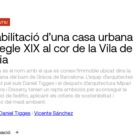
ATIU
bilitació d’una casa urbana
egle XIX al cor de la Vila de
ia
a és el nom amb el que es coneix l’immoble ubicat dins la
na del barri de Gràcia de Barcelona. L’equip d’arquitectes
 pel suís Daniel Tigges i el despatx d’arquitectura Miparí
ra i Disseny, tenien un repte ambiciós per aconseguir la
ió de l’edifici, aplicant els criteris de sostenibilitat i
ió del medi ambient.
Daniel Tigges
i
Vicente Sánchez
mació