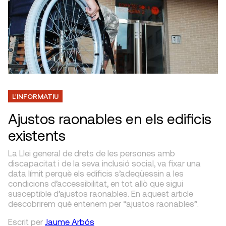
L'INFORMATIU
Ajustos raonables en els edificis
existents
La Llei general de drets de les persones amb
discapacitat i de la seva inclusió social, va fixar una
data límit perquè els edificis s’adeqüessin a les
condicions d’accessibilitat, en tot allò que sigui
susceptible d’ajustos raonables. En aquest article
descobrirem què entenem per “ajustos raonables”.
Escrit
per
Jaume Arbós