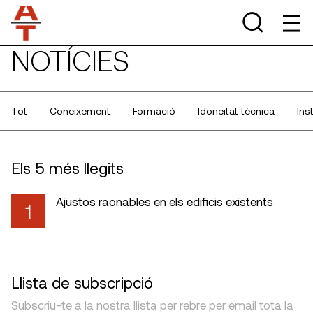
NOTÍCIES
Tot
Coneixement
Formació
Idoneïtat tècnica
Ins
Els 5 més llegits
Ajustos raonables en els edificis existents
1
Llista de subscripció
Subscriu-te a la nostra llista per rebre per email tota la