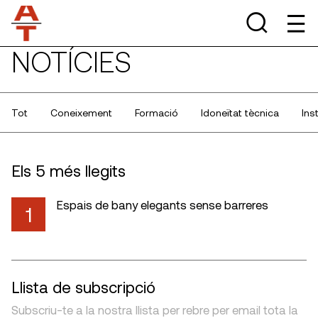
NOTÍCIES
Tot
Coneixement
Formació
Idoneïtat tècnica
Ins
Els 5 més llegits
Espais de bany elegants sense barreres
1
Llista de subscripció
Subscriu-te a la nostra llista per rebre per email tota la