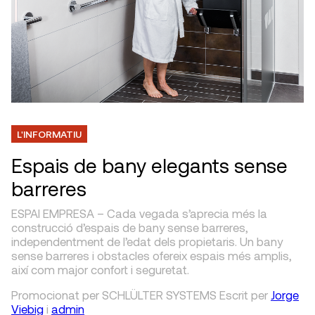
L'INFORMATIU
Espais de bany elegants sense
barreres
ESPAI EMPRESA – Cada vegada s’aprecia més la
construcció d’espais de bany sense barreres,
independentment de l’edat dels propietaris. Un bany
sense barreres i obstacles ofereix espais més amplis,
així com major confort i seguretat.
Promocionat per SCHLÜLTER SYSTEMS
Escrit
per
Jorge
Viebig
i
admin