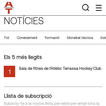
NOTÍCIES
Tot
Coneixement
Formació
Idoneïtat tècnica
Ins
Els 5 més llegits
Sala de fitnes de l’Atlètic Terrassa Hockey Club
1
Llista de subscripció
Subscriu-te a la nostra llista per rebre per email tota la