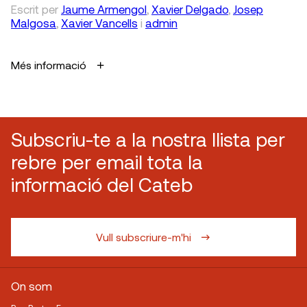
Escrit
per
Jaume Armengol
,
Xavier Delgado
,
Josep
Malgosa
,
Xavier Vancells
i
admin
Més informació
Subscriu-te a la nostra llista per
rebre per email tota la
informació del Cateb
Vull subscriure-m'hi
On som