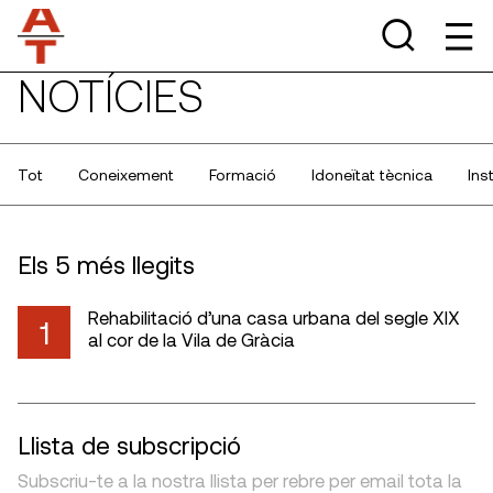
NOTÍCIES
Tot
Coneixement
Formació
Idoneïtat tècnica
Ins
Els 5 més llegits
Rehabilitació d’una casa urbana del segle XIX
1
al cor de la Vila de Gràcia
Llista de subscripció
Subscriu-te a la nostra llista per rebre per email tota la