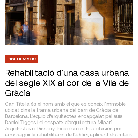
L'INFORMATIU
Rehabilitació d’una casa urbana
del segle XIX al cor de la Vila de
Gràcia
Can Titella és el nom amb el que es coneix l’immoble
ubicat dins la trama urbana del barri de Gràcia de
Barcelona. L’equip d’arquitectes encapçalat pel suís
Daniel Tigges i el despatx d’arquitectura Miparí
Arquitectura i Disseny, tenien un repte ambiciós per
aconseguir la rehabilitació de l’edifici, aplicant els criteris