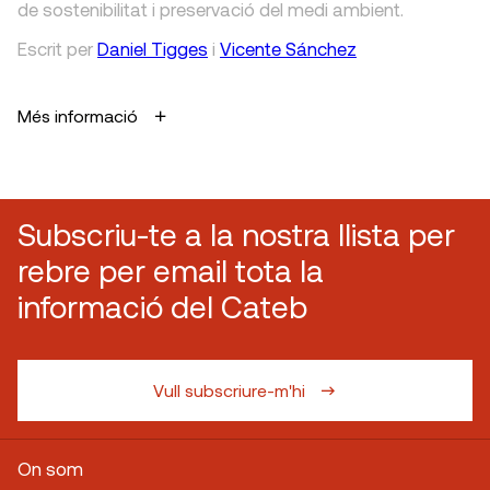
de sostenibilitat i preservació del medi ambient.
Escrit
per
Daniel Tigges
i
Vicente Sánchez
Més informació
Subscriu-te a la nostra llista per
rebre per email tota la
informació del Cateb
Vull subscriure-m'hi
On som