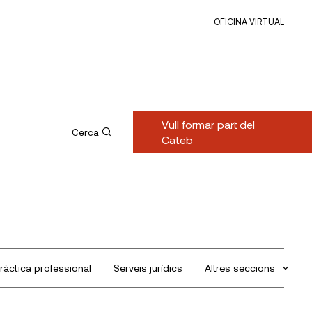
OFICINA VIRTUAL
Vull formar part del
Cerca
Cateb
ràctica professional
Serveis jurídics
Altres seccions
Sin categorizar