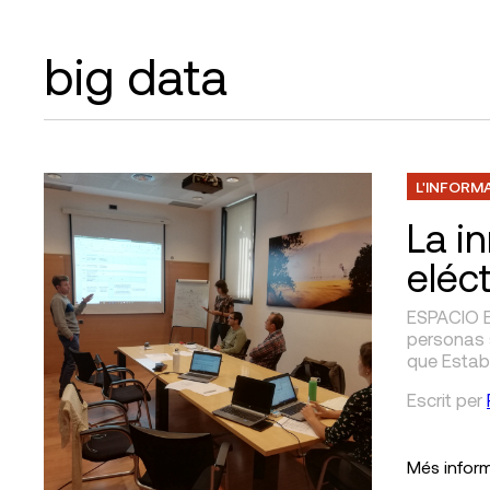
big data
L'INFORM
La i
eléc
ESPACIO E
personas 
que Estab
Escrit
per
Més infor