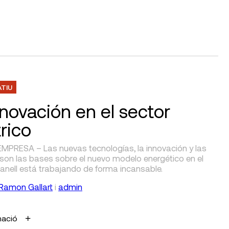
ATIU
nnovación en el sector
trico
MPRESA – Las nuevas tecnologías, la innovación y las
son las bases sobre el nuevo modelo energético en el
anell está trabajando de forma incansable.
Ramon Gallart
i
admin
mació