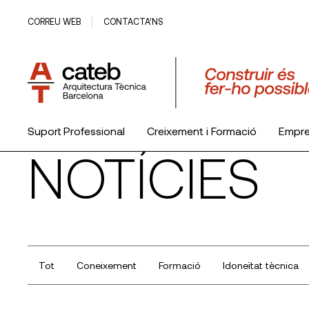
CORREU WEB
CONTACTA’NS
Suport Professional
Creixement i Formació
Empr
NOTÍCIES
El Col·legi
Tot
Coneixement
Formació
Idoneïtat tècnica