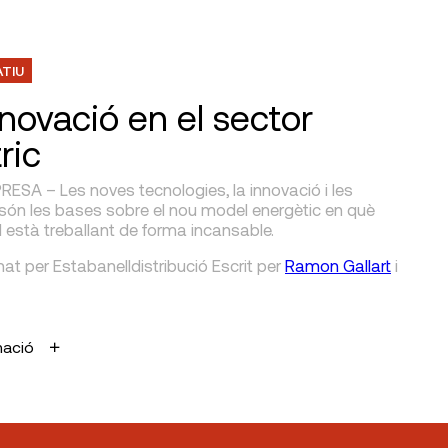
ATIU
nnovació en el sector
ric
ESA – Les noves tecnologies, la innovació i les
són les bases sobre el nou model energètic en què
 està treballant de forma incansable.
at per Estabanelldistribució
Escrit
per
Ramon Gallart
i
mació