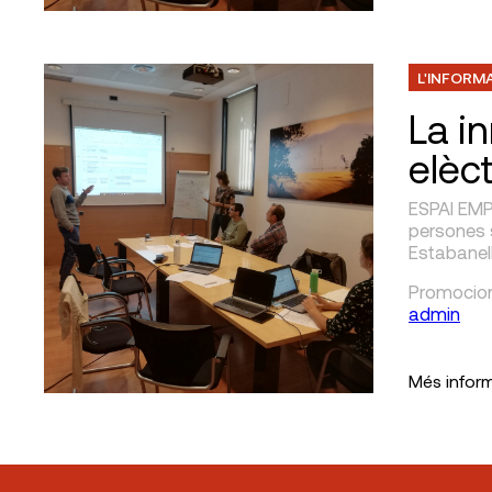
L'INFORM
La i
elèct
ESPAI EMPR
persones 
Estabanell
Promocion
admin
Més infor