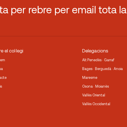
sta per rebre per email tota la
e el col·legi
Delegacions
fem
Alt Penedès · Garraf
sa
Bages · Berguedà · Anoia
acte
Maresme
is
Osona · Moianès
Vallès Oriental
Vallès Occidental