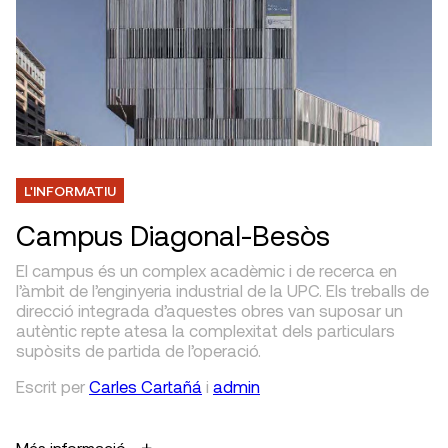
L'INFORMATIU
Campus Diagonal-Besòs
El campus és un complex acadèmic i de recerca en
l’àmbit de l’enginyeria industrial de la UPC. Els treballs de
direcció integrada d’aquestes obres van suposar un
autèntic repte atesa la complexitat dels particulars
supòsits de partida de l’operació.
Escrit
per
Carles Cartañá
i
admin
Més informació