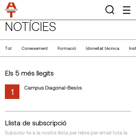
NOTÍCIES
Tot
Coneixement
Formació
Idoneïtat tècnica
Ins
Els 5 més llegits
Campus Diagonal-Besòs
1
Llista de subscripció
Subscriu-te a la nostra llista per rebre per email tota la