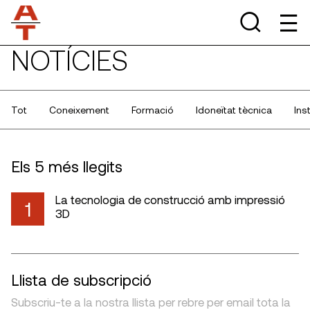
NOTÍCIES
Tot
Coneixement
Formació
Idoneïtat tècnica
Ins
Els 5 més llegits
La tecnologia de construcció amb impressió
1
3D
Llista de subscripció
Subscriu-te a la nostra llista per rebre per email tota la