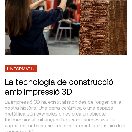
L'INFORMATIU
La tecnologia de construcció
amb impressió 3D
La impressió 3D ha existit al món des de l’origen de la
nostra història. Una gerra ceràmica o una espasa
metàl·lica són exemples on es crea un objecte
tridimensional mitjançant l’aplicació successiva de
capes de matèria primera: exactament la definició de la
impressió 3D.