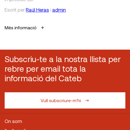
Escrit
per
Raúl Heras
i
admin
Més informació
Subscriu-te a la nostra llista per
rebre per email tota la
informació del Cateb
Vull subscriure-m'hi
On som