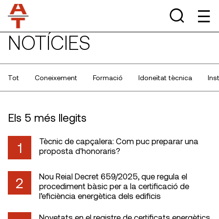
NOTÍCIES
Tot
Coneixement
Formació
Idoneïtat tècnica
Ins
Els 5 més llegits
Tècnic de capçalera: Com puc preparar una
1
proposta d'honoraris?
Nou Reial Decret 659/2025, que regula el
2
procediment bàsic per a la certificació de
l’eficiència energètica dels edificis
Novetats en el registre de certificats energètics