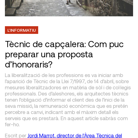
L'INFORMATIU
Tècnic de capçalera: Com puc
preparar una proposta
d’honoraris?
La liberalització de les professions es va iniciar amb
l’aparició de Tècnic de la Llei 7/1997, de 14 d’abril, sobre
mesures liberalitzadores en matèria de sòl i de col·legis
professionals. Des d’aleshores, els arquitectes tècnics
tenen l’obligació d’informar el client des de l’inici de la
seva missió, la remuneració econòmica que es pretén
percebre a canvi, indicant amb el màxim detall els
serveis que es prestarà. En aquest article sabràs com
fer-ho.
Escrit
per
Jordi Marrot, director de l'Àrea Tècnica del