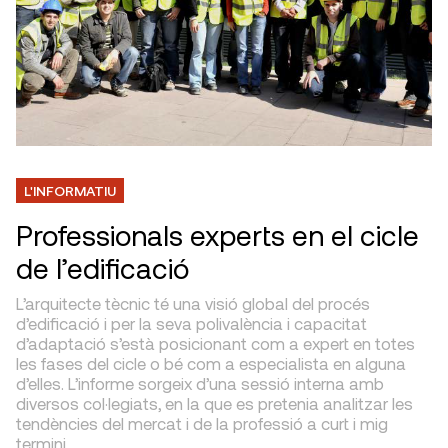
L'INFORMATIU
Professionals experts en el cicle
de l’edificació
L’arquitecte tècnic té una visió global del procés
d’edificació i per la seva polivalència i capacitat
d’adaptació s’està posicionant com a expert en totes
les fases del cicle o bé com a especialista en alguna
d’elles. L’informe sorgeix d’una sessió interna amb
diversos col·legiats, en la que es pretenia analitzar les
tendències del mercat i de la professió a curt i mig
termini.