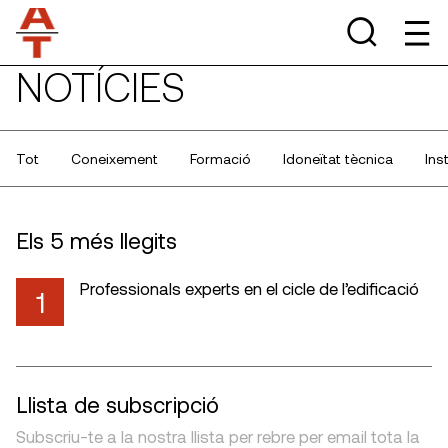
NOTÍCIES
Tot
Coneixement
Formació
Idoneïtat tècnica
Ins
Els 5 més llegits
Professionals experts en el cicle de l’edificació
1
Llista de subscripció
Subscriu-te a la nostra llista per rebre per email tota la