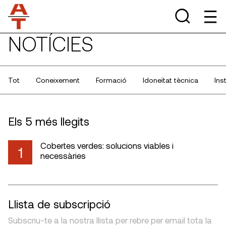
NOTÍCIES
Tot
Coneixement
Formació
Idoneïtat tècnica
Ins
Els 5 més llegits
Cobertes verdes: solucions viables i
1
necessàries
Llista de subscripció
Subscriu-te a la nostra llista per rebre per email tota la