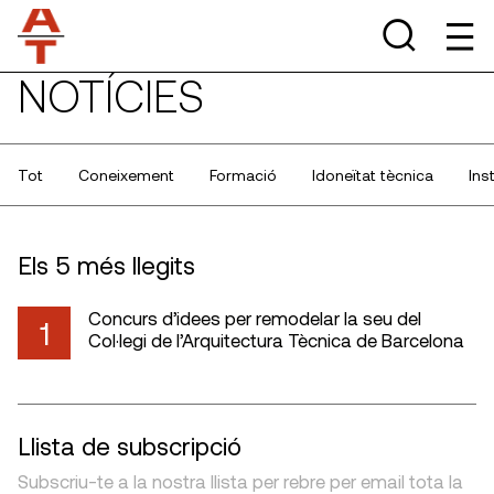
NOTÍCIES
Tot
Coneixement
Formació
Idoneïtat tècnica
Ins
Els 5 més llegits
Concurs d’idees per remodelar la seu del
1
Col·legi de l’Arquitectura Tècnica de Barcelona
Llista de subscripció
Subscriu-te a la nostra llista per rebre per email tota la